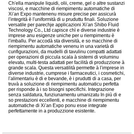
Ch'ella manipule liquidi, olii, creme, gel o altre sustanzi
viscosi, e macchine di riempimentu automatiche di
Xi'an Expo mantenenu misure precise per assicurà
l'integrità è l'uniformità di u pruduttu finali. Soluzione
versatile per parechje applicazioni Xi'an Shibo Fluid
Technology Co., Ltd capisce chì e diverse industrie è
imprese anu esigenze uniche per u riempimentu è
l'imballu. Per accodà sta diversità, e so macchine di
riempimentu automatiche venenu in una varietà di
cunfigurazioni, da mudelli di tavulinu compatti adattati
per operazioni di piccula scala à sistemi di voluminu
elevatu, multi-testa adattati per facilità di produzzione à
grande scala. Questa versatilità permette à l'imprese in
diverse industrie, cumprese i farmaceutici, i cosmetichi,
l'alimentariu è di e bevande, è i prudutti di a casa, per
truvà a soluzione di riempimentu automaticu perfetta
per risponde à i so bisogni specifichi. Integrazione
senza saldatura, funziunamentu umanizatu In più di e
so prestazioni eccellenti, e macchine di riempimentu
automatiche di Xi'an Expo ponu esse integrate
perfettamente in a produzzione esistente.