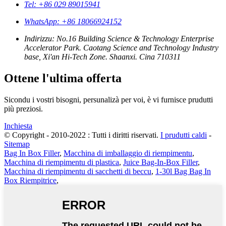
Tel: +86 029 89015941
WhatsApp: +86 18066924152
Indirizzu: No.16 Building Science & Technology Enterprise
Accelerator Park. Caotang Science and Technology Industry
base, Xi'an Hi-Tech Zone. Shaanxi. Cina 710311
Ottene l'ultima offerta
Sicondu i vostri bisogni, persunalizà per voi, è vi furnisce prudutti
più preziosi.
Inchiesta
© Copyright - 2010-2022 : Tutti i diritti riservati.
I prudutti caldi
-
Sitemap
Bag In Box Filler
,
Macchina di imballaggio di riempimentu
,
Macchina di riempimentu di plastica
,
Juice Bag-In-Box Filler
,
Macchina di riempimentu di sacchetti di beccu
,
1-30l Bag Bag In
Box Riempitrice
,