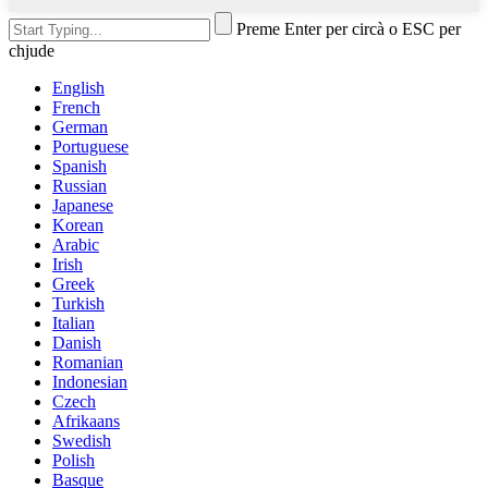
Preme Enter per circà o ESC per
chjude
English
French
German
Portuguese
Spanish
Russian
Japanese
Korean
Arabic
Irish
Greek
Turkish
Italian
Danish
Romanian
Indonesian
Czech
Afrikaans
Swedish
Polish
Basque