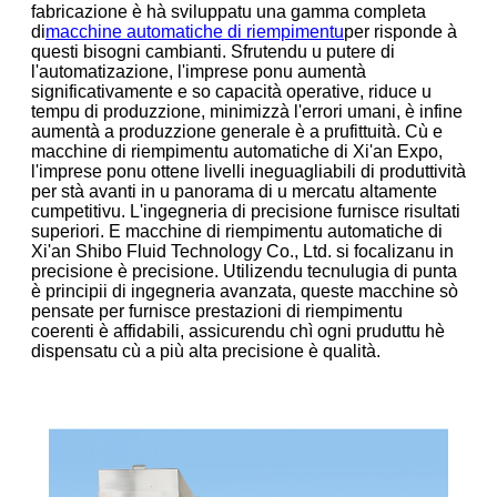
fabricazione è hà sviluppatu una gamma completa
di
macchine automatiche di riempimentu
per risponde à
questi bisogni cambianti. Sfrutendu u putere di
l'automatizazione, l'imprese ponu aumentà
significativamente e so capacità operative, riduce u
tempu di produzzione, minimizzà l'errori umani, è infine
aumentà a produzzione generale è a prufittuità. Cù e
macchine di riempimentu automatiche di Xi'an Expo,
l'imprese ponu ottene livelli ineguagliabili di produttività
per stà avanti in u panorama di u mercatu altamente
cumpetitivu. L'ingegneria di precisione furnisce risultati
superiori. E macchine di riempimentu automatiche di
Xi'an Shibo Fluid Technology Co., Ltd. si focalizanu in
precisione è precisione. Utilizendu tecnulugia di punta
è principii di ingegneria avanzata, queste macchine sò
pensate per furnisce prestazioni di riempimentu
coerenti è affidabili, assicurendu chì ogni pruduttu hè
dispensatu cù a più alta precisione è qualità.