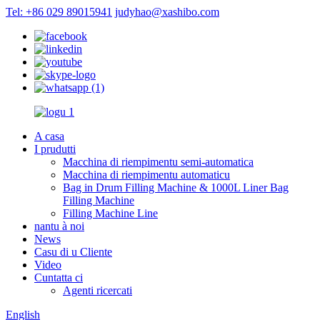
Tel: +86 029 89015941
judyhao@xashibo.com
A casa
I prudutti
Macchina di riempimentu semi-automatica
Macchina di riempimentu automaticu
Bag in Drum Filling Machine & 1000L Liner Bag
Filling Machine
Filling Machine Line
nantu à noi
News
Casu di u Cliente
Video
Cuntatta ci
Agenti ricercati
English