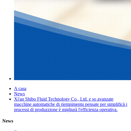
A casa
News
Xi'an Shibo Fluid Technology Co., Ltd. e so avanzate
macchine automatiche di riempimentu pensate per simplificà i
prucessi di produzzione è migliurà l'efficienza operativa.
News