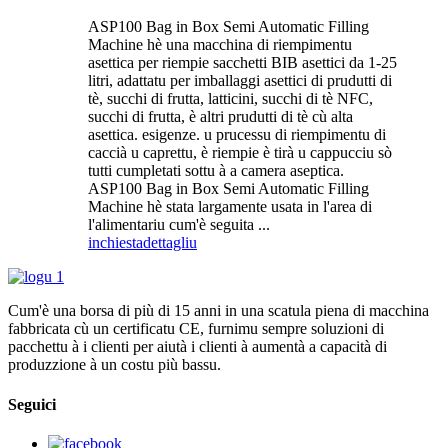
ASP100 Bag in Box Semi Automatic Filling
Machine hè una macchina di riempimentu
asettica per riempie sacchetti BIB asettici da 1-25
litri, adattatu per imballaggi asettici di prudutti di
tè, succhi di frutta, latticini, succhi di tè NFC,
succhi di frutta, è altri prudutti di tè cù alta
asettica. esigenze. u prucessu di riempimentu di
caccià u caprettu, è riempie è tirà u cappucciu sò
tutti cumpletati sottu à a camera aseptica.
ASP100 Bag in Box Semi Automatic Filling
Machine hè stata largamente usata in l'area di
l'alimentariu cum'è seguita ...
inchiesta
dettagliu
Cum'è una borsa di più di 15 anni in una scatula piena di macchina
fabbricata cù un certificatu CE, furnimu sempre soluzioni di
pacchettu à i clienti per aiutà i clienti à aumentà a capacità di
produzzione à un costu più bassu.
Seguici