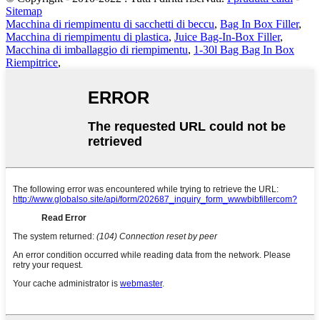
Sitemap
Macchina di riempimentu di sacchetti di beccu
,
Bag In Box Filler
,
Macchina di riempimentu di plastica
,
Juice Bag-In-Box Filler
,
Macchina di imballaggio di riempimentu
,
1-30l Bag Bag In Box
Riempitrice
,