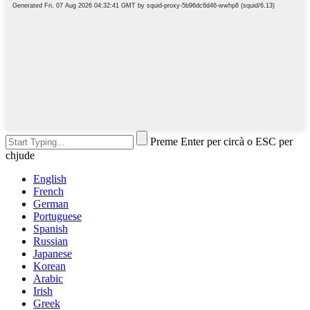
Preme Enter per circà o ESC per
chjude
English
French
German
Portuguese
Spanish
Russian
Japanese
Korean
Arabic
Irish
Greek