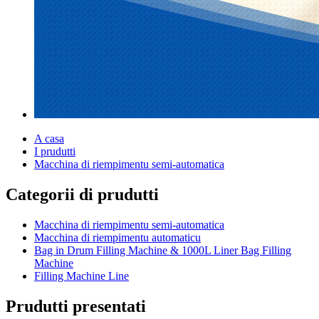
A casa
I prudutti
Macchina di riempimentu semi-automatica
Categorii di prudutti
Macchina di riempimentu semi-automatica
Macchina di riempimentu automaticu
Bag in Drum Filling Machine & 1000L Liner Bag Filling
Machine
Filling Machine Line
Prudutti presentati