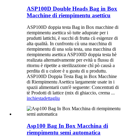
ASP100D Double Heads Bag in Box
Macchine di riempimentu asetticu
ASP100D doppia testa Bag in Box macchine di
riempimentu asettica sò tutte aduprate per i
prudutti lattichi, è succhi di frutta cù esigenze di
alta qualità. In cunfrontu cù una macchina di
riempimentu di una sola testa, una macchina di
riempimentu asettica ASP100D doppia testa hè
realizata alternativamente per evità u flussu di
ritornu è ripetite a sterilizazione chì pò causà a
perdita di u culore è u gustu di u produttu.
ASP100D Doppia Testa Bag in Box Macchine
di Riempimentu Asetticu largamente usate in i
spazii alimentarii cum'è seguente: Concentrati di
tè Prodotti di lattice (mix di ghiaccio, crema ...
inchiesta
dettagliu
Asp100 Bag In Box Macchina di
riempimentu semi automatica