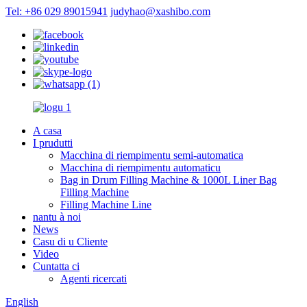
Tel: +86 029 89015941
judyhao@xashibo.com
A casa
I prudutti
Macchina di riempimentu semi-automatica
Macchina di riempimentu automaticu
Bag in Drum Filling Machine & 1000L Liner Bag
Filling Machine
Filling Machine Line
nantu à noi
News
Casu di u Cliente
Video
Cuntatta ci
Agenti ricercati
English