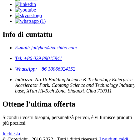
Info di cuntattu
E-mail: judyhao@xashibo.com
Tel: +86 029 89015941
WhatsApp: +86 18066924152
Indirizzu: No.16 Building Science & Technology Enterprise
Accelerator Park. Caotang Science and Technology Industry
base, Xi'an Hi-Tech Zone. Shaanxi. Cina 710311
Ottene l'ultima offerta
Sicondu i vostri bisogni, persunalizà per voi, è vi furnisce prudutti
più preziosi.
Inchiesta
© Copyright - 2010-2022 : Tutti i diritti riservati.
I prudutti caldi
-