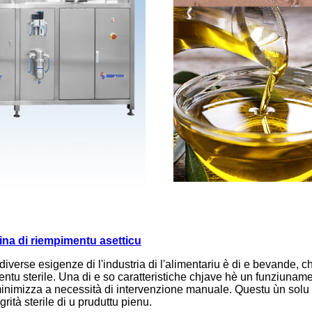
a di riempimentu asetticu
iverse esigenze di l'industria di l'alimentariu è di e bevande, c
entu sterile. Una di e so caratteristiche chjave hè un funziuna
inimizza a necessità di intervenzione manuale. Questu ùn solu m
rità sterile di u pruduttu pienu.