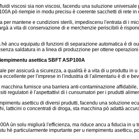
uidi viscosi sia non viscosi, facendu una suluzione universale pe
P100A pò riempie in modu precisu è coerente sacchetti di rete in 
 per mantene e cundizioni sterili, impediscenu l'entrata di i mic
argà a vita di conservazione di e merchenzie periscibili è risponde
A hè ancu equipatu di funzioni di separazione automatica è di out
 senza saldatura in a linea di produzzione per ottene operazioni d
di riempimentu asettica SBFT ASP100A
iale per assicurà a sicurezza, a qualità è a vita di u produttu i
eccellente per l'imprese in l'industria di l'alimentariu è di e be
macchina furnisce una barriera anti-contaminazione affidabile, as
i regulatori è l'aspettattivi di i cunsumatori per i prudutti aliment
mpimentu asetticu di diversi prudutti, facendu una soluzione e
chi, latticini o concentrati di droga, sta macchina pò adattà accu
 ùn solu migliurà l'efficienza, ma riduce ancu a fiducia in u tr
tu hè particularmente impurtante per u riempimentu asetticu, po