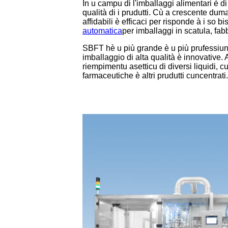
In u campu di l'imballaggi alimentari è d
qualità di i prudutti. Cù a crescente du
affidabili è efficaci per risponde à i so
automatica
per imballaggi in scatula, fa
SBFT hè u più grande è u più prufessiuna
imballaggio di alta qualità è innovative
riempimentu asetticu di diversi liquidi, c
farmaceutiche è altri prudutti cuncentrati.