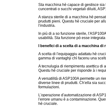
Sta macchina hè capace di gestisce sia fl
cuncentrati o succhi vegetali diluiti, AS
A stanza sterile di a macchina hè pensata
prudutti pieni. Questu hè cruciale per all
l'industria.
In più di a so funzione sterile, l'ASP100
usabilità. Sta funzione pò esse integrata
I benefici di a scelta di a macchina 
A scelta di l'equipaggiu adattatu hè cruc
gamma di vantaghji chì facenu una scelta 
A tecnulugia di riempimentu asetticu di a 
Questu hè cruciale per risponde à i requisit
A versatilità di ASP100A permette un rie
diverse linee di prudutti. Ch'ella sia suc
formulazioni.
L'operazione d'automatizazione di ASP100A
l'errore umanu è a contaminazione. Ques
hè cruciale.