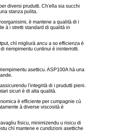
r diversi prudutti. Ch'ella sia succhi
una stanza pulita.
roorganisimi, è mantene a qualità di i
 à i stretti standard di qualità in
put, chì migliurà ancu a so efficienza è
i riempimentu cuntinui è ininterrotti.
n u riempimentu asetticu. ASP100A hà una
vande.
sicurendu l'integrità di i prudutti pieni.
ari sicuri è di alta qualità.
cunomica è efficiente per cumpagnie cù
ratamente à diverse viscosità è
avagliu fisicu, minimizendu u risicu di
stu chì mantene e cundizioni asettiche