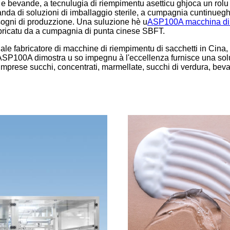
i e bevande, a tecnulugia di riempimentu asetticu ghjoca un rolu
manda di soluzioni di imballaggio sterile, a cumpagnia cuntinueg
 bisogni di produzzione. Una suluzione hè u
ASP100A macchina di 
bbricatu da a cumpagnia di punta cinese SBFT.
le fabricatore di macchine di riempimentu di sacchetti in Cina, 
. ASP100A dimostra u so impegnu à l'eccellenza furnisce una solu
umprese succhi, concentrati, marmellate, succhi di verdura, bevand