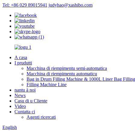
Tel: +86 029 89015941
judyhao@xashibo.com
A casa
I prudutti
Macchina di riempimentu semi-automatica
Macchina di riempimentu automaticu
Bag in Drum Filling Machine & 1000L Liner Bag Fillin
Filling Machine Line
nantu à noi
News
Casu di u Cliente
Video
Cuntatta ci
Agenti ricercati
English