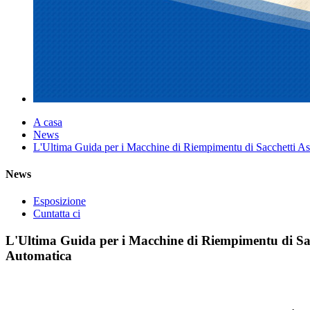
A casa
News
L'Ultima Guida per i Macchine di Riempimentu di Sacchetti
News
Esposizione
Cuntatta ci
L'Ultima Guida per i Macchine di Riempimentu di S
Automatica