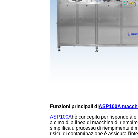
Funzioni principali di
ASP100A macchin
ASP100A
hè cuncepitu per risponde à e d
a cima di a linea di macchina di riempim
simplifica u prucessu di riempimentu è m
risicu di contaminazione è assicura l'integ