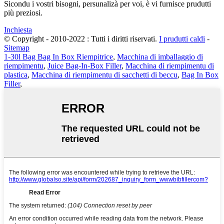
Sicondu i vostri bisogni, persunalizà per voi, è vi furnisce prudutti
più preziosi.
Inchiesta
© Copyright - 2010-2022 : Tutti i diritti riservati.
I prudutti caldi
-
Sitemap
1-30l Bag Bag In Box Riempitrice
,
Macchina di imballaggio di
riempimentu
,
Juice Bag-In-Box Filler
,
Macchina di riempimentu di
plastica
,
Macchina di riempimentu di sacchetti di beccu
,
Bag In Box
Filler
,