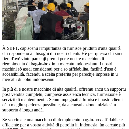
À SBFT, capiscenu l'impurtanza di furnisce prudutti d'alta qualità
chì rispondenu à i bisogni di i nostri clienti. Hè per quessa chì simu
fieri d'avè vintu parechji premii per e nostre macchine di
riempimentu di bag-in-box in u mercatu indonesianu. I nostri
machini sò assai cunsiderati per a so affidabilità, facilità d'usu è
accessibilità, facendu a scelta preferita per parechje imprese in u
mercatu di l'oliu indonesianu.
In più di e nostre macchine di alta qualità, offremu ancu un supportu
post-vendita cumpletu, cumprese assistenza tecnica, furmazione è
servizii di mantenimentu. Semu impegnati à furnisce i nostri clienti
cù a megliu sperienza pussibule, da a cunsultazione iniziale à u
supportu à longu andà.
Sè vo circate una macchina di riempimentu bag-in-box affidabile è
efficiente per a vostra attività di petroliu in Indonesia, ùn cercate più