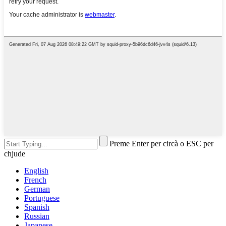
Preme Enter per circà o ESC per
chjude
English
French
German
Portuguese
Spanish
Russian
Japanese