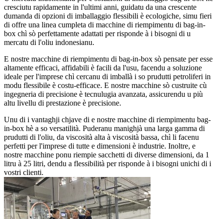
cresciutu rapidamente in l'ultimi anni, guidatu da una crescente
dumanda di opzioni di imballaggio flessibili è ecologiche, simu fieri
di offre una linea cumpleta di macchine di riempimentu di bag-in-
box chì sò perfettamente adattati per risponde à i bisogni di u
mercatu di l'oliu indonesianu.
E nostre macchine di riempimentu di bag-in-box sò pensate per esse
altamente efficaci, affidabili è facili da l'usu, facendu a soluzione
ideale per l'imprese chì cercanu di imballà i so prudutti petroliferi in
modu flessibile è costu-efficace. E nostre macchine sò custruite cù
ingegneria di precisione è tecnulugia avanzata, assicurendu u più
altu livellu di prestazione è precisione.
Unu di i vantaghji chjave di e nostre macchine di riempimentu bag-
in-box hè a so versatilità. Puderanu manighjà una larga gamma di
prudutti di l'oliu, da viscosità alta à viscosità bassa, chì li facenu
perfetti per l'imprese di tutte e dimensioni è industrie. Inoltre, e
nostre macchine ponu riempie sacchetti di diverse dimensioni, da 1
litru à 25 litri, dendu a flessibilità per risponde à i bisogni unichi di i
vostri clienti.