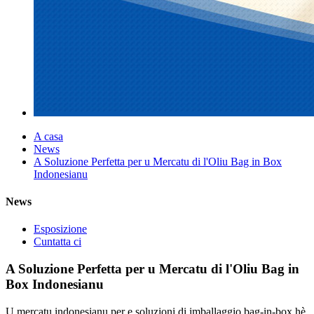
A casa
News
A Soluzione Perfetta per u Mercatu di l'Oliu Bag in Box
Indonesianu
News
Esposizione
Cuntatta ci
A Soluzione Perfetta per u Mercatu di l'Oliu Bag in
Box Indonesianu
U mercatu indonesianu per e soluzioni di imballaggio bag-in-box hè