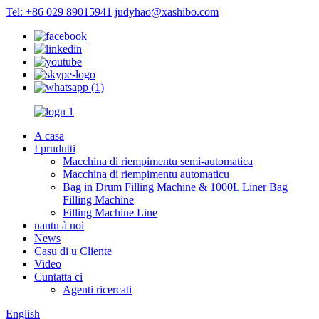
Tel: +86 029 89015941
judyhao@xashibo.com
A casa
I prudutti
Macchina di riempimentu semi-automatica
Macchina di riempimentu automaticu
Bag in Drum Filling Machine & 1000L Liner Bag
Filling Machine
Filling Machine Line
nantu à noi
News
Casu di u Cliente
Video
Cuntatta ci
Agenti ricercati
English