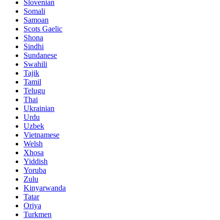
Slovenian
Somali
Samoan
Scots Gaelic
Shona
Sindhi
Sundanese
Swahili
Tajik
Tamil
Telugu
Thai
Ukrainian
Urdu
Uzbek
Vietnamese
Welsh
Xhosa
Yiddish
Yoruba
Zulu
Kinyarwanda
Tatar
Oriya
Turkmen