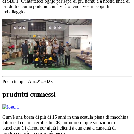
di SBFT. Cuntattateci oghje per sapè di più nantu à a nostra linea di
prudutti è cumu pudemu aiutà vi à ottene i vostri scopi di
imballaggio
Postu tempu: Apr-25-2023
prudutti cunnessi
Cum'è una borsa di più di 15 anni in una scatula piena di macchina
fabbricata cù un certificatu CE, furnimu sempre soluzioni di
pacchettu à i clienti per aiutà i clienti à aumentà a capacità di
produzzione à un costu più bassu.