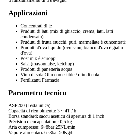
u funziunamentu di u travagliu
Applicazioni
Concentrati di tè
Prudutti di latti (mix di ghiaccio, crema, latti, latti
condensatu)
Prudutti di frutta (succhi, puri, marmellate è cuncentrati)
Prudutti d'ova liquidu (ovu sanu, biancu d'ova è giallu
d'ova)
Post mix è sciroppi
Salsi (mayonnaise, ketchup)
Prodotti di panetteria acqua
Vinu di soia Oliu comestible / oliu di coke
Fertilizanti Farmacia
Parametru tecnicu
ASP200 (Testa unica)
Capacità di riempimentu: 3 ~ 4T / h
Borsa standard: saccu asetticu di apertura di 1 inch
Précision d'encapsulation : 0,5 kg
Aria cumpressu: 6~8bar 25NL/min
Vapore alimentari: 6~8bar 50Kg/h