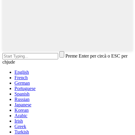
Preme Enter per circà o ESC per
chjude
English
French
German
Portuguese
Spanish
Russian
Japanese
Korean
Arabic
Irish
Greek
Turkish