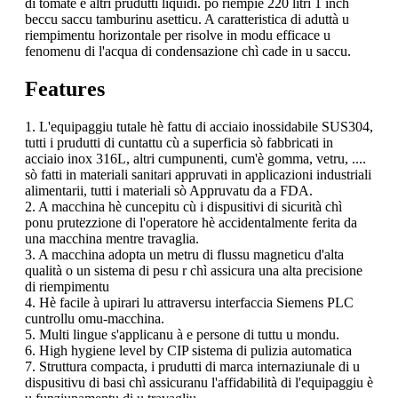
di tomate è altri prudutti liquidi. pò riempie 220 litri 1 inch
beccu saccu tamburinu asetticu. A caratteristica di aduttà u
riempimentu horizontale per risolve in modu efficace u
fenomenu di l'acqua di condensazione chì cade in u saccu.
Features
1. L'equipaggiu tutale hè fattu di acciaio inossidabile SUS304,
tutti i prudutti di cuntattu cù a superficia sò fabbricati in
acciaio inox 316L, altri cumpunenti, cum'è gomma, vetru, ....
sò fatti in materiali sanitari appruvati in applicazioni industriali
alimentarii, tutti i materiali sò Appruvatu da a FDA.
2. A macchina hè cuncepitu cù i dispusitivi di sicurità chì
ponu prutezzione di l'operatore hè accidentalmente ferita da
una macchina mentre travaglia.
3. A macchina adopta un metru di flussu magneticu d'alta
qualità o un sistema di pesu r chì assicura una alta precisione
di riempimentu
4. Hè facile à upirari lu attraversu interfaccia Siemens PLC
cuntrollu omu-macchina.
5. Multi lingue s'applicanu à e persone di tuttu u mondu.
6. High hygiene level by CIP sistema di pulizia automatica
7. Struttura compacta, i prudutti di marca internaziunale di u
dispusitivu di basi chì assicuranu l'affidabilità di l'equipaggiu è