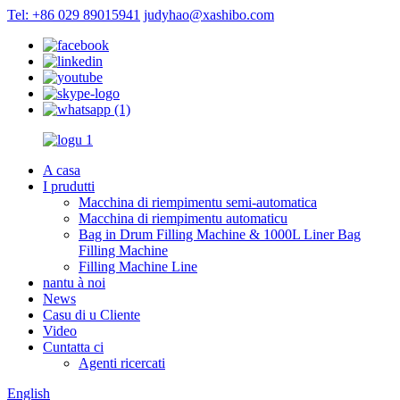
Tel: +86 029 89015941
judyhao@xashibo.com
A casa
I prudutti
Macchina di riempimentu semi-automatica
Macchina di riempimentu automaticu
Bag in Drum Filling Machine & 1000L Liner Bag
Filling Machine
Filling Machine Line
nantu à noi
News
Casu di u Cliente
Video
Cuntatta ci
Agenti ricercati
English